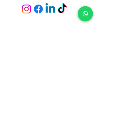
Envío y devoluciones
Políticas de la tienda
Métodos de pago
Preguntas frecuentes
Fichas Técnicas
Servicio de empapeladores
Tiendas y Pick Up Center en
Constituyente 1489 - Casa Central (Montevideo)
21 de Setiembre 2951 - Punta Carretas (Montevideo)
Av. Giannattasio km. 23 - Ciudad de la Costa (Canelones)
Av. Italia s/n, Parada 4 y 1/2 - Punta del Este (Maldonado)
Ruta 10 - El Tesoro - La Barra (Maldonado)
Suscríbete para no perderte nuestras ofertas