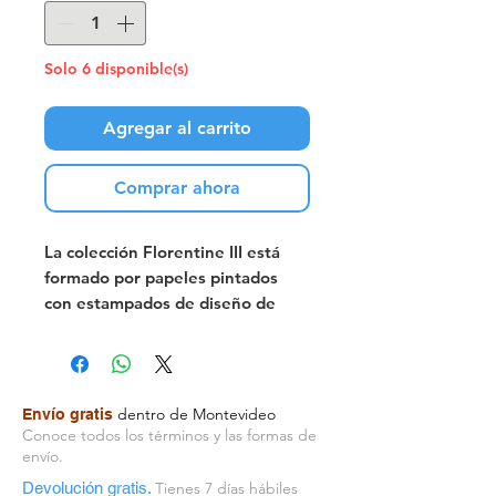
Solo 6 disponible(s)
Agregar al carrito
Comprar ahora
La colección Florentine III está
formado por papeles pintados
con estampados de diseño de
diversos tipos y colores del
mundo de la botánica. Grandes
bambúes, peonías, palmeras
tropicales, coloridas hojas de
dentro de Montevideo
Envío gratis
plátano, bosques tropicales e
Conoce todos los términos y las formas de
imaginativas creaciones de hojas
envío.
lo llevará a un viaje visual de
Devolución gratis.
Tienes 7 días hábiles