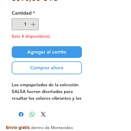
Cantidad
*
Solo 8 disponible(s)
Agregar al carrito
Comprar ahora
Los empapelados de la colección
SALSA fueron diseñados para
resaltar los colores vibrantes y los
motivos decorativos. Flores,
hojas, formas geométricas
vintage están pensados en esta
nueva línea.
dentro de Montevideo
Envío gratis