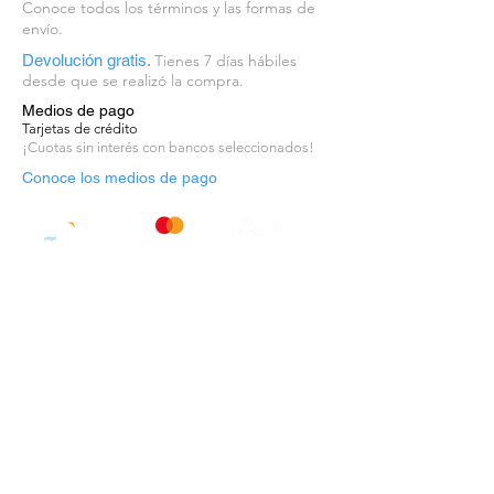
La versátil colección tiene un
Conoce todos los términos y las formas de
diseño adecuado para que cada
envío.
pared sea un punto moderno de
Devolución gratis.
Tienes 7 días hábiles
atracción.
desde que se realizó la compra.
Medios de pago
Origen: Alemania
Tarjetas de crédito
¡Cuotas sin interés con bancos seleccionados!
Unidad de venta: rollo – 53cm x
Conoce los medios de pago
10m