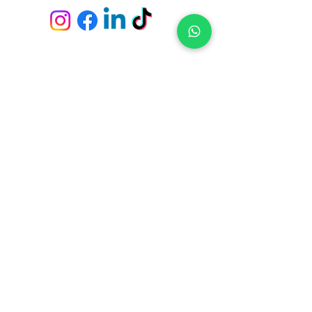
Envío y devoluciones
Políticas de la tienda
Métodos de pago
Preguntas frecuentes
Fichas Técnicas
Servicio de empapeladores
Tiendas y Pick Up Center en
Constituyente 1489 - Casa Central (Montevideo)
21 de Setiembre 2951 - Punta Carretas (Montevideo)
Av. Giannattasio km. 23 - Ciudad de la Costa (Canelones)
Av. Italia s/n, Parada 4 y 1/2 - Punta del Este (Maldonado)
Ruta 10 - El Tesoro - La Barra (Maldonado)
Suscríbete para no perderte nuestras ofertas