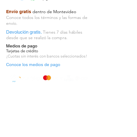
distintiva textura de hormigón
aporta un toque urbano y
dentro de Montevideo
Envío gratis
moderno a paredes grandes y
Conoce todos los términos y las formas de
pequeñas, y además combina con
envío.
una gran variedad de estilos de
Devolución gratis.
Tienes 7 días hábiles
interior.
desde que se realizó la compra.
Medios de pago
Origen: Alemania
Tarjetas de crédito
¡Cuotas sin interés con bancos seleccionados!
Unidad de venta: 53cm x 10m
Conoce los medios de pago