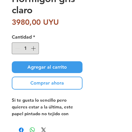
claro
Precio
3980,00 UYU
Cantidad
*
Agregar al carrito
Comprar ahora
Si te gusta lo sencillo pero
quieres estar a la última, este
papel pintado no tejido con
aspecto de hormigón en gris
pálido es la opción perfecta. Su