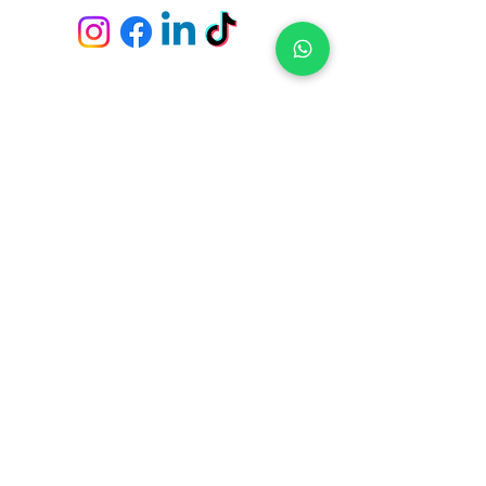
Envío y devoluciones
Políticas de la tienda
Métodos de pago
Preguntas frecuentes
Fichas Técnicas
Servicio de empapeladores
Tiendas y Pick Up Center en
Constituyente 1489 - Casa Central (Montevideo)
21 de Setiembre 2951 - Punta Carretas (Montevideo)
Av. Giannattasio km. 23 - Ciudad de la Costa (Canelones)
Av. Italia s/n, Parada 4 y 1/2 - Punta del Este (Maldonado)
Ruta 10 - El Tesoro - La Barra (Maldonado)
Suscríbete para no perderte nuestras ofertas