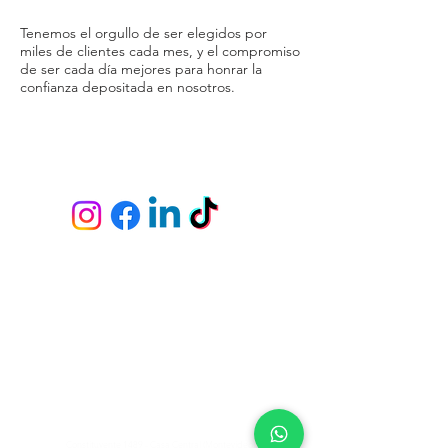
Tenemos el orgullo de ser elegidos por
miles de clientes cada mes, y el compromiso
de ser cada día mejores para honrar la
confianza depositada en nosotros.
Gracias por irnos, una vez más.
Envío y devoluciones
Políticas de la tienda
Métodos de pago
Preguntas frecuentes
Fichas Técnicas
Servicio de empapeladores
Tiendas y Pick Up Center en
Constituyente 1489 - Casa Central (Montevideo)