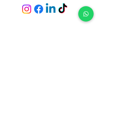
Envío y devoluciones
Políticas de la tienda
Métodos de pago
Preguntas frecuentes
Fichas Técnicas
Servicio de empapeladores
Tiendas y Pick Up Center en
Constituyente 1489 - Casa Central (Montevideo)
21 de Setiembre 2951 - Punta Carretas (Montevideo)
Av. Giannattasio km. 23 - Ciudad de la Costa (Canelones)
Av. Italia s/n, Parada 4 y 1/2 - Punta del Este (Maldonado)
Ruta 10 - El Tesoro - La Barra (Maldonado)
Suscríbete para no perderte nuestras ofertas