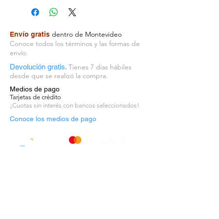
empapelados vinílicos y
vinilizados, para niños,
adolescentes y jóvenes.
dentro de Montevideo
Envío gratis
Encontrarás diseños divertidos
Conoce todos los términos y las formas de
para todas las edades y de todos
envío.
los colores.
Devolución gratis.
Tienes 7 días hábiles
Origen: Alemania
desde que se realizó la compra.
Unidad de venta: rollo – 53cm x
Medios de pago
10mt
Tarjetas de crédito
¡Cuotas sin interés con bancos seleccionados!
Conoce los medios de pago