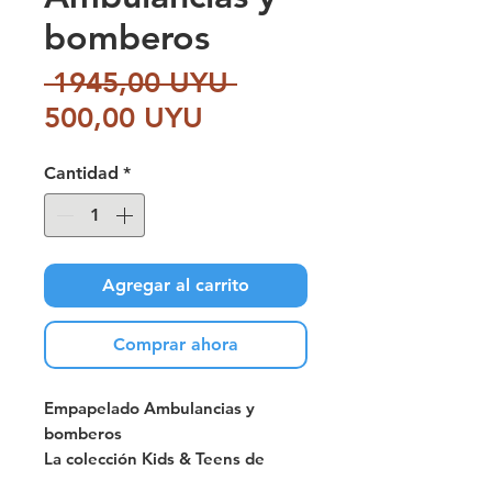
bomberos
Precio
 1945,00 UYU 
Precio
500,00 UYU
de
Cantidad
*
oferta
Agregar al carrito
Comprar ahora
Empapelado Ambulancias y
bomberos
La colección Kids & Teens de
Rasch es una selección de