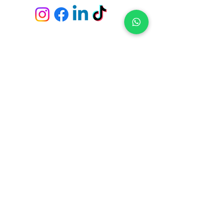
Envío y devoluciones
Políticas de la tienda
Métodos de pago
Preguntas frecuentes
Fichas Técnicas
Servicio de empapeladores
Tiendas y Pick Up Center en
Constituyente 1489 - Casa Central (Montevideo)
21 de Setiembre 2951 - Punta Carretas (Montevideo)
Av. Giannattasio km. 23 - Ciudad de la Costa (Canelones)
Av. Italia s/n, Parada 4 y 1/2 - Punta del Este (Maldonado)
Ruta 10 - El Tesoro - La Barra (Maldonado)
Suscríbete para no perderte nuestras ofertas