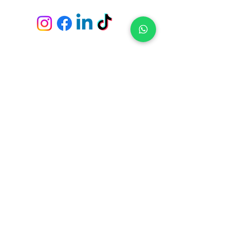
Envío y devoluciones
Políticas de la tienda
Métodos de pago
Preguntas frecuentes
Fichas Técnicas
Servicio de empapeladores
Tiendas y Pick Up Center en
Constituyente 1489 - Casa Central (Montevideo)
21 de Setiembre 2951 - Punta Carretas (Montevideo)
Av. Giannattasio km. 23 - Ciudad de la Costa (Canelones)
Av. Italia s/n, Parada 4 y 1/2 - Punta del Este (Maldonado)
Ruta 10 - El Tesoro - La Barra (Maldonado)