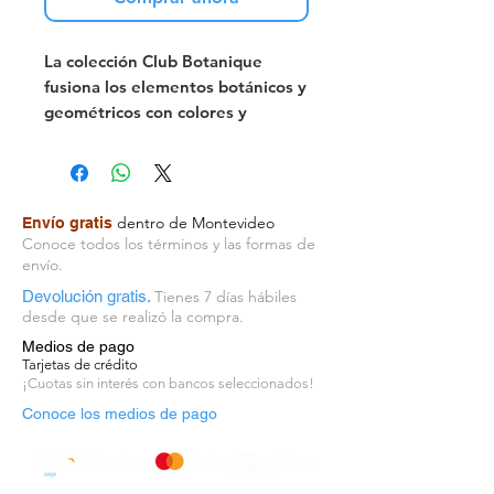
La colección Club Botanique
fusiona los elementos botánicos y
geométricos con colores y
texturas impactantes. Su
atractivo visual te hace estar en
una jungla urbana todos los días.
Origen: Alemania
dentro de Montevideo
Envío gratis
Unidad de venta: rollo – 53cm x
Conoce todos los términos y las formas de
10m
envío.
Devolución gratis.
Tienes 7 días hábiles
desde que se realizó la compra.
Medios de pago
Tarjetas de crédito
¡Cuotas sin interés con bancos seleccionados!
Conoce los medios de pago