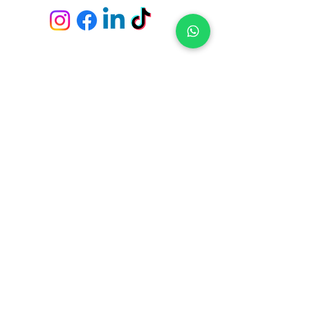
Envío y devoluciones
Políticas de la tienda
Métodos de pago
Preguntas frecuentes
Fichas Técnicas
Servicio de empapeladores
Tiendas y Pick Up Center en
Constituyente 1489 - Casa Central (Montevideo)
21 de Setiembre 2951 - Punta Carretas (Montevideo)
Av. Giannattasio km. 23 - Ciudad de la Costa (Canelones)
Av. Italia s/n, Parada 4 y 1/2 - Punta del Este (Maldonado)
Ruta 10 - El Tesoro - La Barra (Maldonado)
Suscríbete para no perderte nuestras ofertas