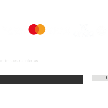
erte nuestras ofertas
U
Copyright © 2025 Aguerrebere
Enrique Aguerrebere S.A. Rut 21.000.152.0016.