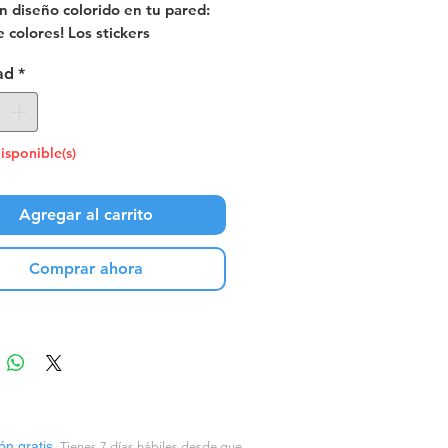
n diseño colorido en tu pared:
e colores! Los stickers
esivos son una forma ideal de
ad
*
 fácil, rápido y divertido. Conocé
edad que stickers que tenemos
bles.
 Estados Unidos
isponible(s)
Agregar al carrito
Comprar ahora
ón gratis.
Tienes 7 días hábiles desde que