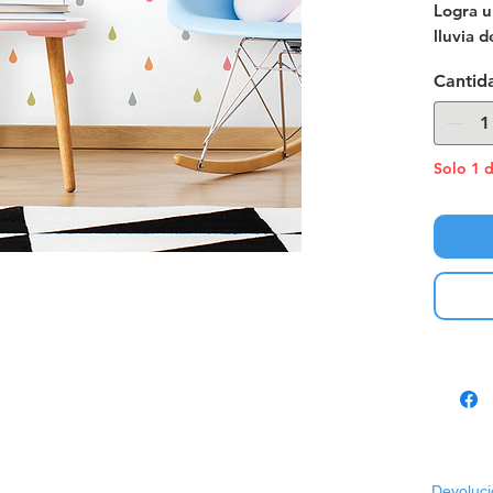
Logra u
lluvia d
autoadh
Cantid
decorar
la vari
disponi
Origen:
Solo 1 d
Devoluci