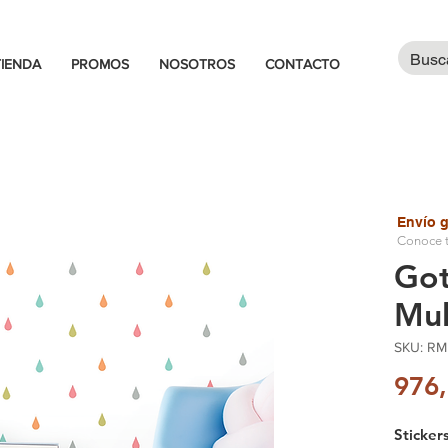
TIENDA
PROMOS
NOSOTROS
CONTACTO
Envío g
Conoce t
Got
Mul
SKU: R
976
Sticker