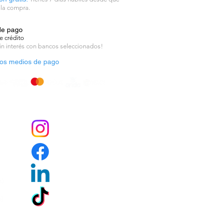
 la compra.
de pago
e crédito
in interés con bancos seleccionados!
os medios de pago
s)
o)