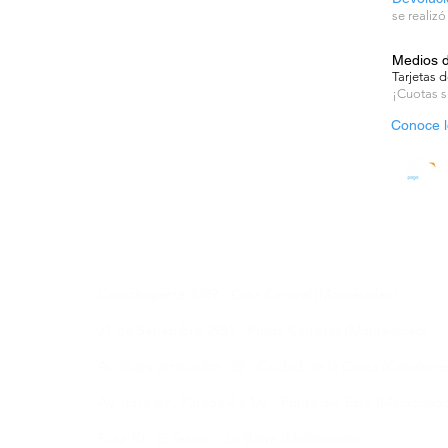
se realizó
Medios 
Tarjetas d
¡Cuotas s
Conoce l
Tiendas y Pick Up Center en
Constituyente 1489 - Casa Central (Montevideo)
21 de Setiembre 2951 - Punta Carretas (Montevideo)
Av. Giannattasio km. 23 - Ciudad de la Costa (Canelone
Av. Italia s/n, Parada 4 y 1/2 - Punta del Este (Maldonad
Ruta 10 - El Tesoro - La Barra (Maldonado)
ores