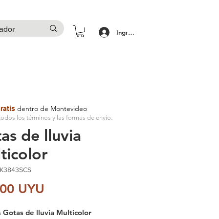
Ingresar
dentro de Montevideo
ratis
odos los términos y las formas de envío.
as de lluvia
ticolor
MK3843SCS
Precio
,00 UYU
s Gotas de lluvia Multicolor