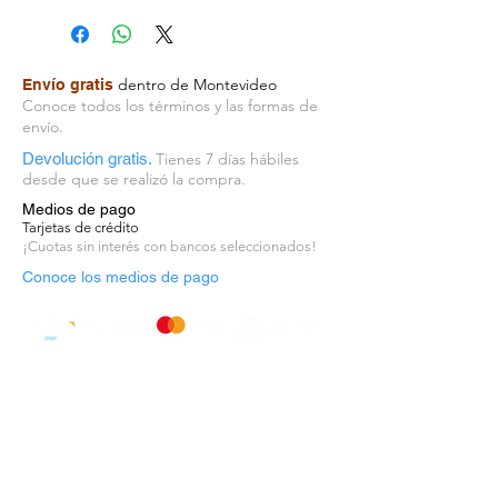
Esta colección combina
hábilmente una amplia gama de
temas. Ideas fugaces y
dentro de Montevideo
Envío gratis
fantasiosas logran fusionarse en
Conoce todos los términos y las formas de
una agradable “melodía” para la
envío.
vista.
Devolución gratis.
Tienes 7 días hábiles
La naturaleza en particular fue la
desde que se realizó la compra.
inspiración. Los motivos botánicos
Medios de pago
están elaborados ingeniosamente
Tarjetas de crédito
¡Cuotas sin interés con bancos seleccionados!
a partir de una gran variedad de
Conoce los medios de pago
plantas, ya sea en su totalidad o
en detalle.
Se complementan con gráficos
inspirados en el art déco y
mosaicos.
Esta es una colección vibrante y
cálida, a menudo con una
elegante superficie mate y, en
ocasiones, también con elegantes