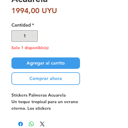
Precio
1994,00 UYU
Cantidad
*
Solo 1 disponible(s)
Agregar al carrito
Comprar ahora
Stickers Palmeras Acuarela
Un toque tropical para un verano
eterno. Los stickers
autoadhesivos son una forma
ideal de decorar fácil, rápido y
divertido. Conocé la variedad que