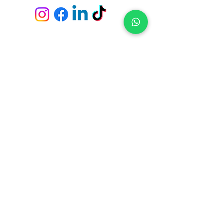
Envío y devoluciones
Políticas de la tienda
Métodos de pago
Preguntas frecuentes
Fichas Técnicas
Servicio de empapeladores
Tiendas y Pick Up Center en
Constituyente 1489 - Casa Central (Montevideo)
21 de Setiembre 2951 - Punta Carretas (Montevideo)
Av. Giannattasio km. 23 - Ciudad de la Costa (Canelones)
Av. Italia s/n, Parada 4 y 1/2 - Punta del Este (Maldonado)
Ruta 10 - El Tesoro - La Barra (Maldonado)
Suscríbete para no perderte nuestras ofertas