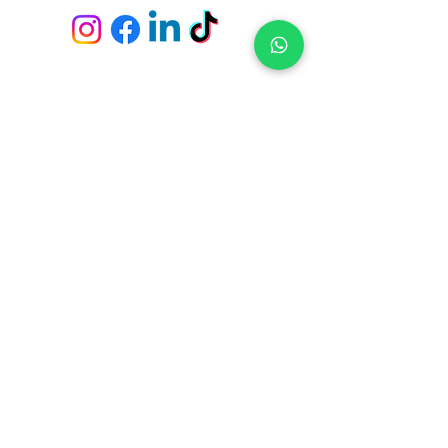
Envío y devoluciones
Políticas de la tienda
Métodos de pago
Preguntas frecuentes
Fichas Técnicas
Servicio de empapeladores
Tiendas y Pick Up Center en
Constituyente 1489 - Casa Central (Montevideo)
21 de Setiembre 2951 - Punta Carretas (Montevideo)
Av. Giannattasio km. 23 - Ciudad de la Costa (Canelones)
Av. Italia s/n, Parada 4 y 1/2 - Punta del Este (Maldonado)
Ruta 10 - El Tesoro - La Barra (Maldonado)
Suscríbete para no perderte nuestras ofertas