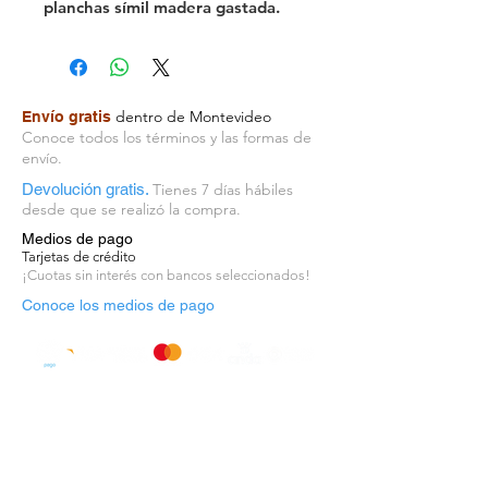
planchas símil madera gastada.
Lográ un look vintage o rústico.En
4 colores. Los stickers
autoadhesivos son una forma
ideal de decorar fácil, rápido y
dentro de Montevideo
Envío gratis
divertido. Conocé la variedad que
Conoce todos los términos y las formas de
stickers que tenemos disponibles.
envío.
Origen: Estados Unidos
Devolución gratis.
Tienes 7 días hábiles
desde que se realizó la compra.
Medios de pago
Tarjetas de crédito
¡Cuotas sin interés con bancos seleccionados!
Conoce los medios de pago