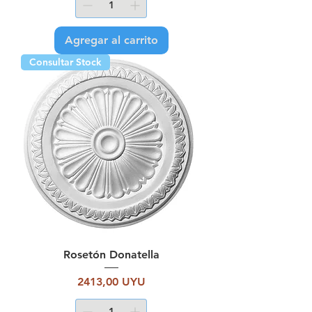
Agregar al carrito
Consultar Stock
Rosetón Donatella
Precio
2413,00 UYU