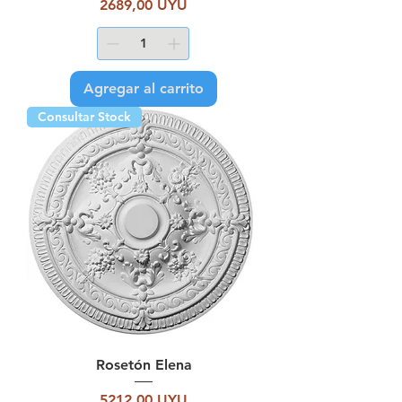
Precio
2689,00 UYU
Agregar al carrito
Consultar Stock
Rosetón Elena
Precio
5212,00 UYU