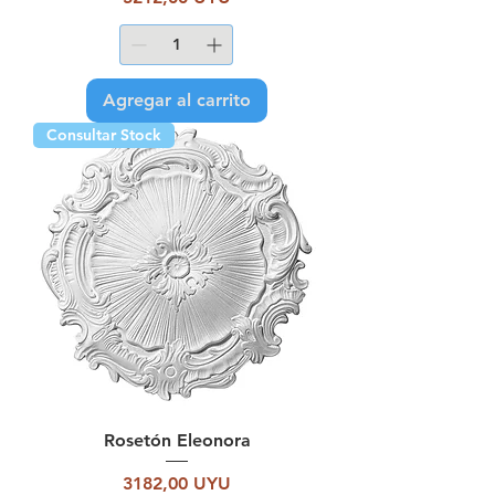
Agregar al carrito
Consultar Stock
Rosetón Eleonora
Precio
3182,00 UYU