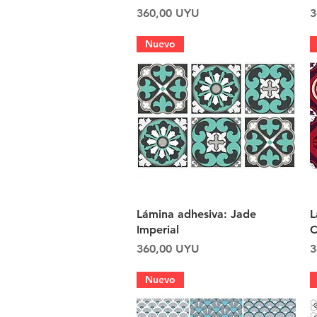
Precio
P
360,00 UYU
3
Nuevo
Vista rápida
Lámina adhesiva: Jade
L
Imperial
C
Precio
P
360,00 UYU
3
Nuevo