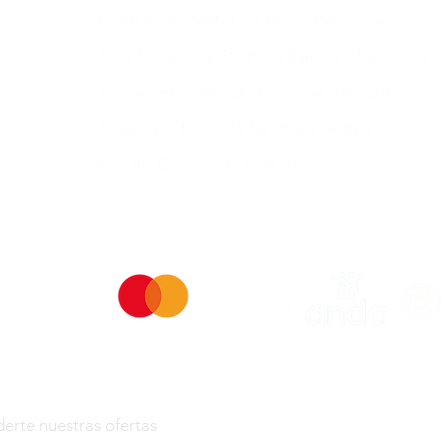
Constituyente 1489 - Casa Central (Montevideo)
21 de Setiembre 2951 - Punta Carretas (Montevideo)
Av. Giannattasio km. 23 - Ciudad de la Costa (Canelone
Av. Italia s/n, Parada 4 y 1/2 - Punta del Este (Maldonad
Ruta 10 - El Tesoro - La Barra (Maldonado)
ores
erte nuestras ofertas