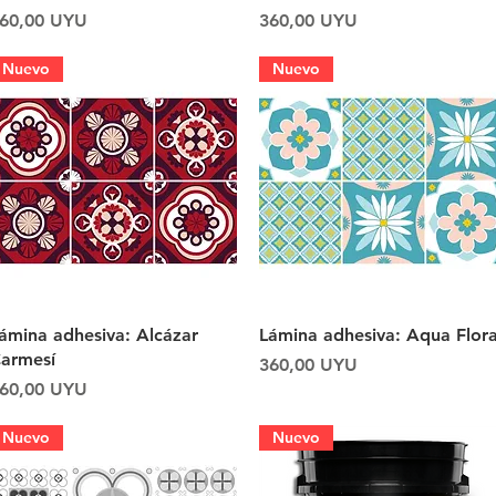
recio
Precio
60,00 UYU
360,00 UYU
Nuevo
Nuevo
Vista rápida
Vista rápida
ámina adhesiva: Alcázar
Lámina adhesiva: Aqua Flora
armesí
Precio
360,00 UYU
recio
60,00 UYU
Nuevo
Nuevo