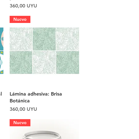
Precio
360,00 UYU
Nuevo
Vista rápida
l
Lámina adhesiva: Brisa
Botánica
Precio
360,00 UYU
Nuevo