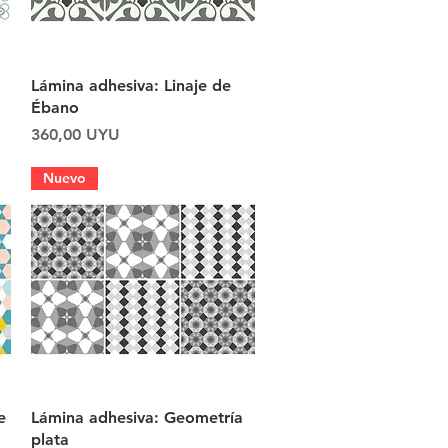
Vista rápida
Lámina adhesiva: Linaje de
Ébano
Precio
360,00 UYU
Nuevo
Vista rápida
e
Lámina adhesiva: Geometría
plata