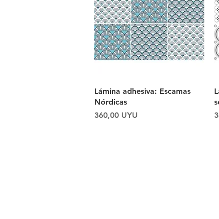
Vista rápida
Lámina adhesiva: Escamas
L
Nórdicas
s
Precio
P
360,00 UYU
3
Envío y devoluciones