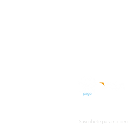
Políticas de la tienda
Métodos de pago
Preguntas frecuentes
Fichas Técnicas
Servicio de empapelad
Suscríbete para no perd