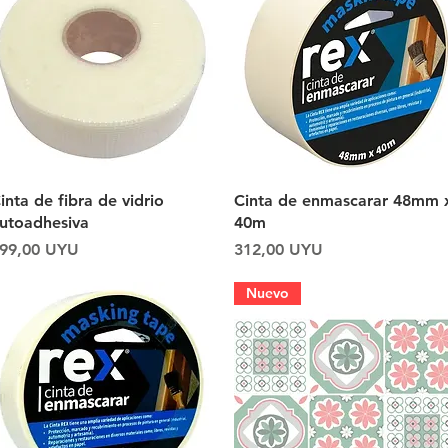
Vista rápida
Vista rápida
inta de fibra de vidrio
Cinta de enmascarar 48mm 
utoadhesiva
40m
recio
Precio
99,00 UYU
312,00 UYU
Nuevo