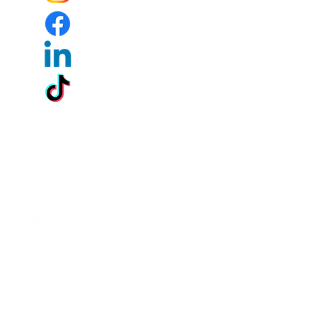
s)
o)