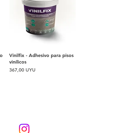
Vista rápida
ho
Vinilfix - Adhesivo para pisos
vinílicos
Precio
367,00 UYU