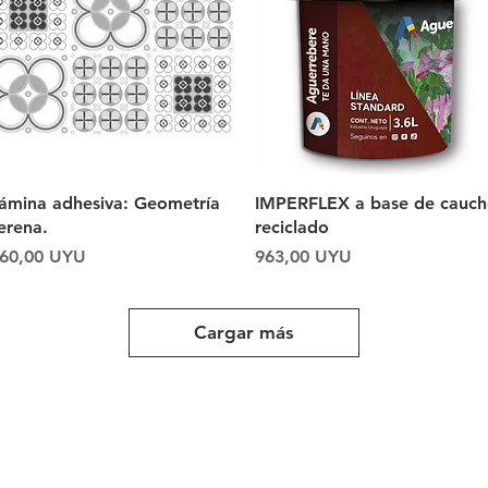
Vista rápida
Vista rápida
ámina adhesiva: Geometría
IMPERFLEX a base de cauc
erena.
reciclado
recio
Precio
60,00 UYU
963,00 UYU
Cargar más
Tiendas y Pick Up Center en