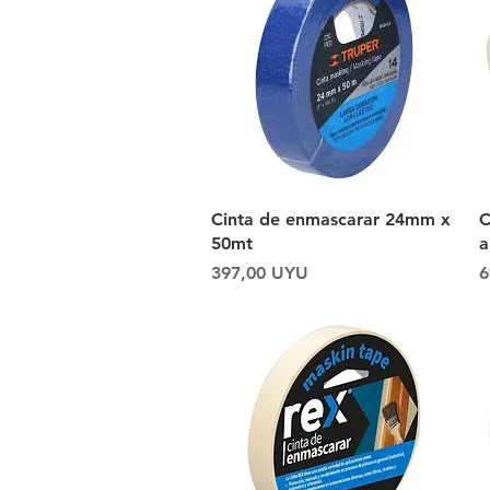
Vista rápida
Cinta de enmascarar 24mm x
C
50mt
a
Precio
P
397,00 UYU
6